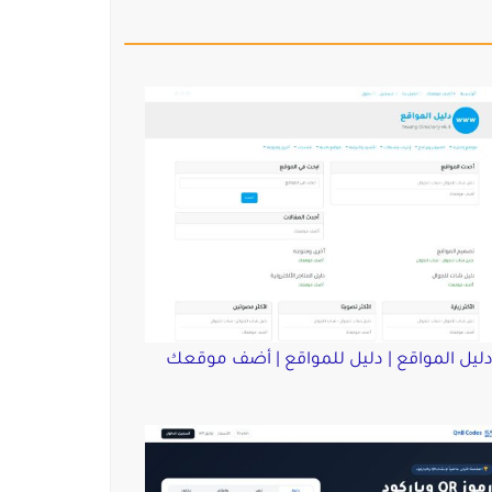
ليل المواقع | دليل للمواقع | أضف موقعك