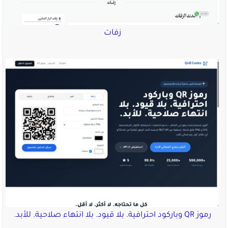
زفات
رموز QR وباركود احترافية. بلا قيود. بلا انتهاء صلاحية. للأبد.