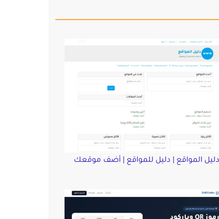
ليل المواقع | دليل للمواقع | أضف موقعك