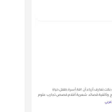
نكت،تعارف،أزياء،أن اقة،أسرة،طفل،حياة
مج وثائقية،قصائد شعرية،أفلام،قصص،تجارب علوم
عربي