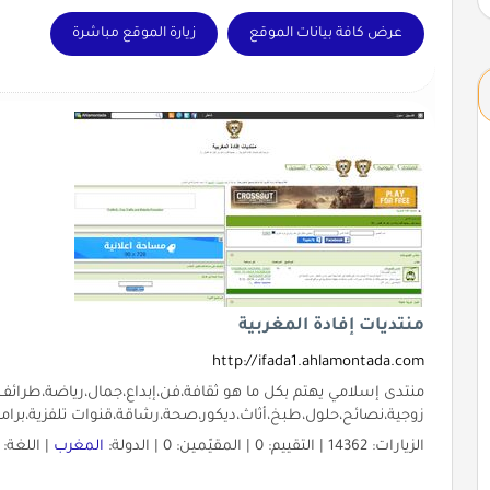
عرض كافة بيانات الموقع
زيارة الموقع مباشرة
منتديات إفادة المغربية
http://ifada1.ahlamontada.com
منتدى إسلامي يهتم بكل ما هو ثقافة،فن،إبداع،جمال،رياضة،طرائف،
زوجية،نصائح،حلول،طبخ،أثاث،ديكور،صحة،رشاقة،قنوات تلفزية،برا
الزيارات: 14362 | التقييم: 0 | المقيّمين: 0 | الدولة:
المغرب
| اللغة: