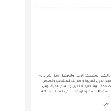
النكت المضحكة الاحلى والافضل، وكل شيء له
لجميع الدول العربية و طرائف المشاهير وقصص
ة... وشعاره: لا تحزن وابتسم للحياة، ومن
لبائسة واليائسة، وخلق فضاء في النت للابتسامة
...
عربي