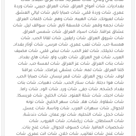
شات غالي وغالي, شات سهراية, شات عراق النبلاء, شات
بغداديات, شات أمواج العراق, شات العراق حبيبي, شات وردة
عمري, شات وردة قلبي, شات صبايا تايم, شات ليالي العشق,
شات لعيونك, شات الهيبه, شات وهم, شات كلمات العراق,
شات نجمه وقمر, شات فلسفة تايم, شات سوالف ليل, شات
عشاق عراقنا, شات اسياد العراق, شات شمس العراق,
شات شروق العراق, شات رايقين, شات لقانا الحب, شات
همسة حب, شات تعب عمري, شات مرسى, شات أوتار بغداد,
شات تخيلك, شات لغز الحب, شات نبض قلبي, شات مضيف
العرب, شات فرح العراق, شات طرب واو, شات هاي بغداد,
شات بنات العراق, شات عز العراق, شات لمسة حب, شات
كلنا العراق, شات لمه, شات عشقي غرامك, شات عراقنا
لوف, شات روح العراق, شات قمر نيسان, شات صبايا الحب,
شات هوا دجلة, شات ستار الحب, شات ذهبيات, شات بنات
بغداد كشخه, شات جفى, شات ورد, شات الود, شات راما,
شات احبك, شات شلة العنود, شات الخليج, شات فريسكا,
شات شقاوة, شات هلا, شات سهر الخليج, شات نونه
للجوال, شات سهرات العرب, شات وناسة, شات عسل,
شات خجل, شات التحليه, شات نور عمان, شات دندشة,
شات السلطان, شات زركشات, شات الغروب, شات
شخصيات المافيا, شات كسوف للجوال, شات غنج بنات,
شات غنج, شات تعاتيب, شات خلان, شات انت عمري, شات