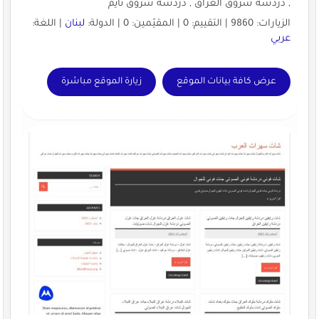
, دردشة شروق العراق , دردشة شروق تايم
الزيارات: 9860 | التقييم: 0 | المقيّمين: 0 | الدولة:
لبنان
| اللغة:
عربي
عرض كافة بيانات الموقع
زيارة الموقع مباشرة