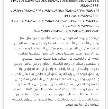
B1%25D8%25A7%25D8%25AD%25D9%2585%25D9%2588%
25D9%2586-
%25D9%258A%25D8%25B1%25D8%25AD%25D9%2585%25
D9%2587%25D9%2585-
%25D8%25A7%25D9%2584%25D8%25B1%25D8%25AD%25
D9%2585%25D9%2586-
%25D8%25B4%25D8%25B1%25D8%25AD-%
الراحمون يرحمهم الرحمن عن عبد الله بن عمرو قال: قال
رسول الله صلى الله عليه وسلم: «الراحمون يرحمهم الرحمن،
ارحموا من في الأرض يرحمكم من في السماء، الرحم شجنة
من الرحمن، فمن وصلها وصله الله ومن قطعها قطعه
الله»: قال الترمذي في سننه: هذا حديث حسن صحيح.
والمقصود بذلك أن يرحم الإنسان الخلق ويرحم الناس ويرحم
الدواب والبهائم، أي: ما ينتفع به ولا يؤذي، أما ما يؤذي ولا
يستحق الرحمة بل بإيذائه يستحق أن يتخلص منه مثل الحيات
والعقارب وما إلى ذلك، فهذا يعمل على التخلص منه، وعلى
إتلافه وقتله حتى يسلم الناس من شره، ولكن ذلك فيمن
يستحق الرحمة. كما بإمكانكم مشاهدة الشرح كاملا بالضبط
على الجملة التالية : الراحمون يرحمهم الرحمن وأيضا تجدون
عندنا شروحات أخرى للأحاديث وأيضا تجدون ما يتعلق بالصحة
العامة وكل ما هو مفيد