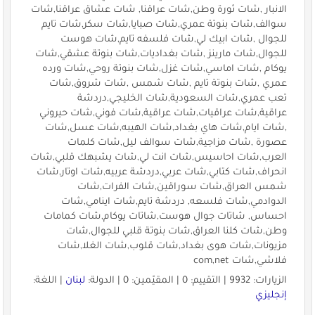
الانبار ,شات ثورة وطن,شات عراقنا, شات عشاق عراقنا,شات
سوالف,شات بنوتة عمري,شات صبايا,شات سكر,شات تايم
للجوال ,شات ابيك لي,شات فلسفه تايم,شات هوست
للجوال,شات مارينز ,شات بغداديات,شات بنوتة عشقي,شات
يوكام ,شات اماسي,شات غزل,شات بنوتة روحي,شات ورده
عمري ,شات بنوتة تايم ,شات شمس ,شات شروق,شات
تعب عمري,شات السعودية,شات الخليجي,دردشة
عراقية,شات عراقيات,شات عراقية,شات فوني,شات حيروني
,شات ايام,شات هاي بغداد,شات الهيبه,شات عسل,شات
عصورة ,شات مزاجية,شات سوالف ليل,شات كلمات
العرب,شات احاسيس,شات انت لي,شات يشبهك قلبي,شات
انحراف,شات كتابي,شات عربي,دردشة عربيه,شات اوتار,شات
شمس العراق,شات سوراقين,شات الفرات,شات
الدوادمي,شات فلسعه, دردشة تايم,شات اينامي,شات
احساس, شاتات جوال هوست,شاتات يوكام,شات كمامات
وطن,شات كلنا العراق,شات بنوتة قلبي للجوال,شات
مزيونات,شات هوى بغداد,شات قلوب,شات الغلا,شات
فلاشي,شات com,net
الزيارات: 9932 | التقييم: 0 | المقيّمين: 0 | الدولة:
لبنان
| اللغة:
إنجليزي