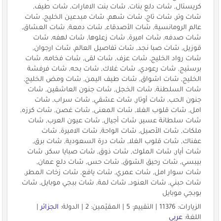
كريستال, شات دلع بنات, شات بنت الامارات, شات طيف,
شات وتر, شات تاج, شات شهم, شات مبدعين الخليج, شات
عالم الرومانسية, شات الأصدقاء, شات دمعة, شات العشاق,
شات صدفه, شات اميرة, شات زعلوها, شات لهفه, شات
قوزيل, شات صبا نجد, شات تفاصيل العالم, شات ارجوان,
شات رواد الخليج, شات عزف, شات لقى, شات فخامه, شات
برستيج, شات رعودي, شات غلاك, شات بحه, شات فرفشة
الخليج, شات اشواق, شات طيف اليمن, شات ومض الخليج,
شات السلطنة, شات الخجل, شات جنون العاشقين, شات
جنون الحب, شات أوتار, شات عشقي, شات سراب, شات
امل, شات قلوب الغلا, شات المعنى, شات غصن, شات كرزه,
شات سلطانة عسير, شات أجيال, شات عيون العرب, شات
ملكات, شات الأصيل, شات الواحة, شات الاميرة, شات
عفناك, شات قلوب الغلا, شات درة السعودية, شات برق,
شات أيار, شات الملوك, شات ذوق, شات صبايا سكر, شات
بيبسي, شات رحيق الشوق, شات حس, شات دلع عمان,
شات سوار امل, شات عمري, شات يافع, شات زخات المطر,
شات حبني, شات العنود, شات لمة, شات ببجي موبايل, شات
بوبجي موبايل
الزيارات: 11376 | التقييم: 5 | المقيّمين: 2 | الدولة:
الجزائر
|
اللغة:
عربي