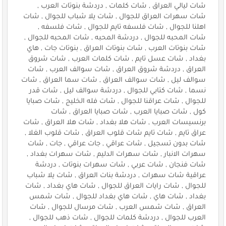
شات ليالي العراق , شات كلمات , دردشة بنوتات العرب ,
شات سهرات العراق للجوال , شات يلا شباب للجوال , شات
اهلنا للجوال , شات فلسفه تايم للجوال , شات فلسفه ,
شات المحبه للجوال , دردشة المحبه , شات المحبه للجوال ,
شات بنوتات العرب , شات بنوتات العراق , بنوتات جات , هاي
بغداد , شات عسل تايم , شات كلمات العرب , شات شروق
العراق , دردشة شروق العراق , شات سوالف العرب , شات
سوالف ليل , شات سوالف العراق , شات سما العراق , شات
نسما , شات كتابي للجوال , دردشة سوالف ليل , شات قدر
للجوال , شات عراقنا للجوال , شات فله الخليج , شات صبايا
كول , شات صبايا العرب , شات صبايا العراق , شات
برنسيسات العرب , شات هلا بغداد , شات هلا العراق , شات
عراق تايم , شات تايم شات قلوب العراق , شات قلوب الغلا ,
شات بدون تسجيل , شات عراقي , جات عراقي , جات , شات
سهرات الانبار , شات سهرات الدليم , شات سهرات بغداد ,
شات فنجان , شات عربي , شات سهرات بنوتات , دردشة
عراقية شات سهرات , دردشة بنات العراق , شات يلا شباب
للجوال , شات رايات العراق للجوال , شات هاي بغداد , شات
بغداد , شات هاي , شات هاي بغداد للجوال , شات شمس
العراق , شات شمس العرب , شات مرسال للجوال , شات
العرب للجوال , دردشة كلمات للجوال , شات ذهب للجوال ,