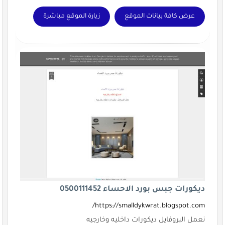
عرض كافة بيانات الموقع
زيارة الموقع مباشرة
ديكورات جبس بورد الاحساء 0500111452
https://smalldykwrat.blogspot.com/
نعمل البروفايل ديكورات داخليه وخارجيه