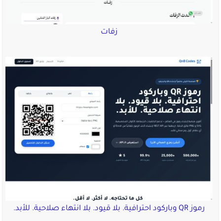
زفات
رموز QR وباركود احترافية. بلا قيود. بلا انتهاء صلاحية. للأبد.