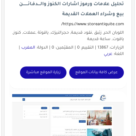
تحليل علامات ورموز اشارات الكنوز والــــدفـائــــــــن
بيع وشراء العملات القديمة
https://www.storeantiquite.com/
اللوبان الحر, زئبق ,نقود قديمة, حجرالنيزك, ياقوتة ,عملات, كنوز,
ياقوت, ساعة قديمة
الزيارات: 13867 | التقييم: 0 | المقيّمين: 0 | الدولة:
المغرب
|
اللغة:
عربي
عرض كافة بيانات الموقع
زيارة الموقع مباشرة