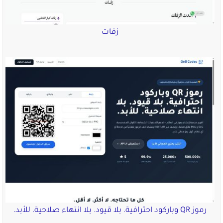
زفات
رموز QR وباركود احترافية. بلا قيود. بلا انتهاء صلاحية. للأبد.