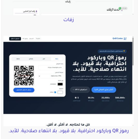
زفات
رموز QR وباركود احترافية. بلا قيود. بلا انتهاء صلاحية. للأبد.