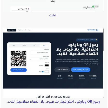
زفات
رموز QR وباركود احترافية. بلا قيود. بلا انتهاء صلاحية. للأبد.