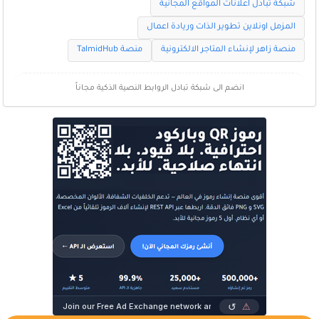
شبكة تبادل اعلانات المواقع المجانية
المزمل اونلاين تطوير الذات وريادة اعمال
منصة زاهر لإنشاء المتاجر الالكترونية
منصة TalmidHub
انضم الى شبكة تبادل الروابط النصية الذكية مجاناً