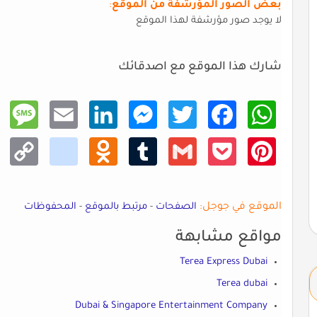
بعض الصور المؤرشفة من الموقع
:
لا يوجد صور مؤرشفة لهذا الموقع
شارك هذا الموقع مع اصدقائك
Mess
Email
Linke
Mess
Twitt
Faceb
What
age
dIn
enger
er
ook
sApp
Copy
kik
Odno
Tumb
Gmail
Pocke
Pinte
Link
klass
lr
t
rest
niki
الموقع في جوجل:
الصفحات
-
مرتبط بالموقع
-
المحفوظات
مواقع مشابهة
Terea Express Dubai
Terea dubai
Dubai & Singapore Entertainment Company