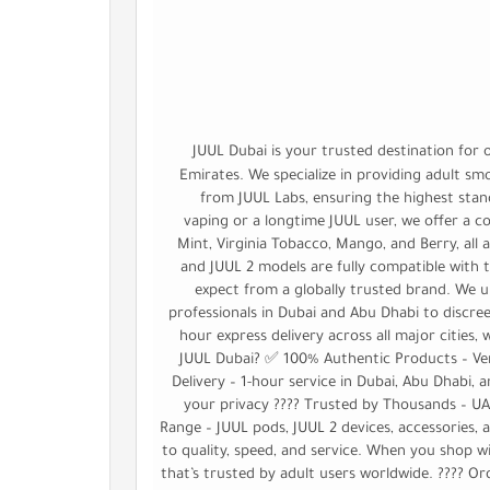
JUUL Dubai is your trusted destination for 
Emirates. We specialize in providing adult s
from JUUL Labs, ensuring the highest stand
vaping or a longtime JUUL user, we offer a com
Mint, Virginia Tobacco, Mango, and Berry, all
and JUUL 2 models are fully compatible with 
expect from a globally trusted brand. We u
professionals in Dubai and Abu Dhabi to discree
hour express delivery across all major cities,
JUUL Dubai? ✅ 100% Authentic Products – Veri
Delivery – 1-hour service in Dubai, Abu Dhabi,
your privacy ????️ Trusted by Thousands – U
Range – JUUL pods, JUUL 2 devices, accessories, a
to quality, speed, and service. When you shop wit
that’s trusted by adult users worldwide. ???? O