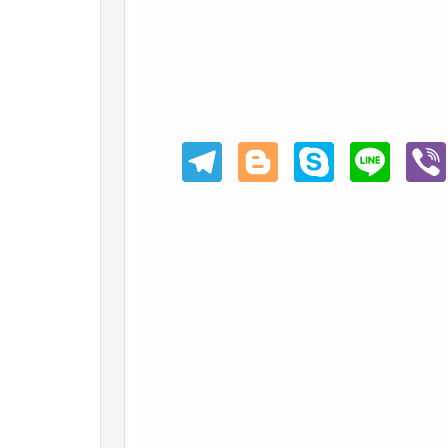
Teleg
Blogg
Skype
Line
Viber
ram
er