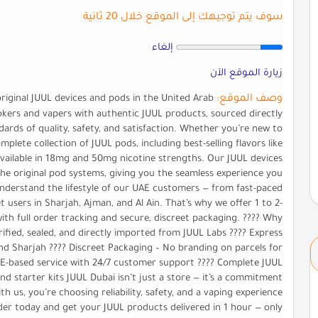
سوف يتم توجيهك إلى الموقع خلال 20 ثانية
إلغاء
زيارة الموقع الآن
وصف الموقع:
original JUUL devices and pods in the United Arab
mokers and vapers with authentic JUUL products, sourced directly
ards of quality, safety, and satisfaction. Whether you’re new to
plete collection of JUUL pods, including best-selling flavors like
 available in 18mg and 50mg nicotine strengths. Our JUUL devices
the original pod systems, giving you the seamless experience you
nderstand the lifestyle of our UAE customers — from fast-paced
t users in Sharjah, Ajman, and Al Ain. That’s why we offer 1 to 2-
 with full order tracking and secure, discreet packaging. ???? Why
fied, sealed, and directly imported from JUUL Labs ???? Express
 and Sharjah ???? Discreet Packaging – No branding on parcels for
AE-based service with 24/7 customer support ???? Complete JUUL
nd starter kits JUUL Dubai isn’t just a store — it’s a commitment
h us, you’re choosing reliability, safety, and a vaping experience
rder today and get your JUUL products delivered in 1 hour — only