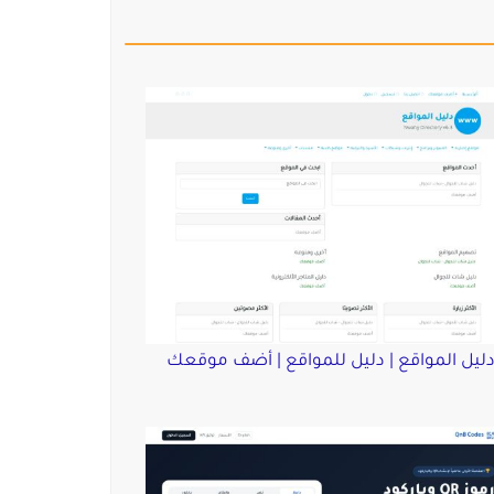
ليل المواقع | دليل للمواقع | أضف موقعك