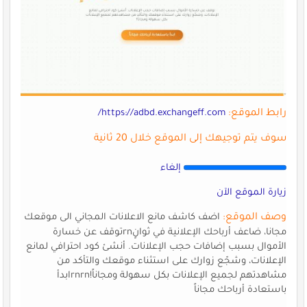
رابط الموقع:
https://adbd.exchangeff.com/
سوف يتم توجيهك إلى الموقع خلال 20 ثانية
إلغاء
زيارة الموقع الآن
وصف الموقع:
اضف كاشف مانع الاعلانات المجاني الى موقعك
مجانا، ضاعف أرباحك الإعلانية في ثوانٍrnتوقف عن خسارة
الأموال بسبب إضافات حجب الإعلانات. أنشئ كود احترافي لمانع
الإعلانات، وشجّع زوارك على استثناء موقعك والتأكد من
مشاهدتهم لجميع الإعلانات بكل سهولة ومجاناً!rnrnابدأ
باستعادة أرباحك مجاناً