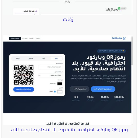
زفات
رموز QR وباركود احترافية. بلا قيود. بلا انتهاء صلاحية. للأبد.